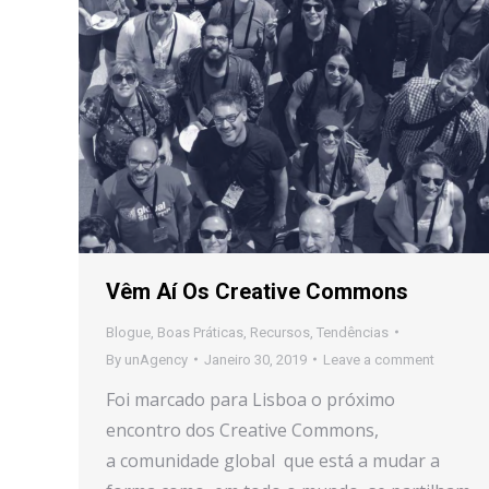
Vêm Aí Os Creative Commons
Blogue
,
Boas Práticas
,
Recursos
,
Tendências
By
unAgency
Janeiro 30, 2019
Leave a comment
Foi marcado para Lisboa o próximo
encontro dos Creative Commons,
a comunidade global que está a mudar a