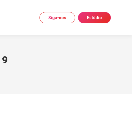
Siga-nos
Estúdio
19