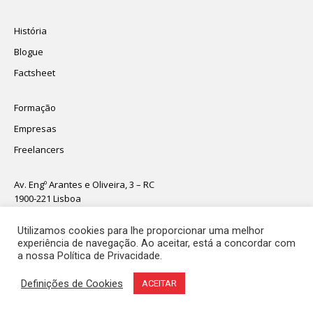
História
Blogue
Factsheet
Formação
Empresas
Freelancers
Av. Engº Arantes e Oliveira, 3 – RC
1900-221 Lisboa
boasvindas@unagency.pt
T.
211 934 140
Utilizamos cookies para lhe proporcionar uma melhor
experiência de navegação. Ao aceitar, está a concordar com
a nossa Política de Privacidade.
© 2021 - 2025 UnAgency, todos os direitos reservados
Definições de Cookies
ACEITAR
Política de Privacidade