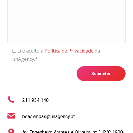
Li e aceito a
Política de Privacidade
da
unAgency.*
211 934 140
boasvindas@unagency.pt
Av. Engenheiro Arantes e Oliveira, nº 3, R/C 1900-