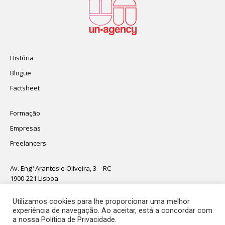
História
Blogue
Factsheet
Formação
Empresas
Freelancers
Av. Engº Arantes e Oliveira, 3 – RC
1900-221 Lisboa
boasvindas@unagency.pt
T.
211 934 140
Utilizamos cookies para lhe proporcionar uma melhor
experiência de navegação. Ao aceitar, está a concordar com
a nossa Política de Privacidade.