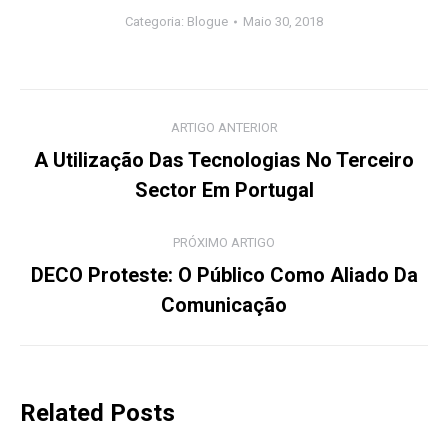
Categoria:
Blogue
Maio 30, 2018
Post
ARTIGO ANTERIOR
navigation
A Utilização Das Tecnologias No Terceiro
Previous
Sector Em Portugal
post:
PRÓXIMO ARTIGO
DECO Proteste: O Público Como Aliado Da
Próximo
Comunicação
Artigo:
Related Posts